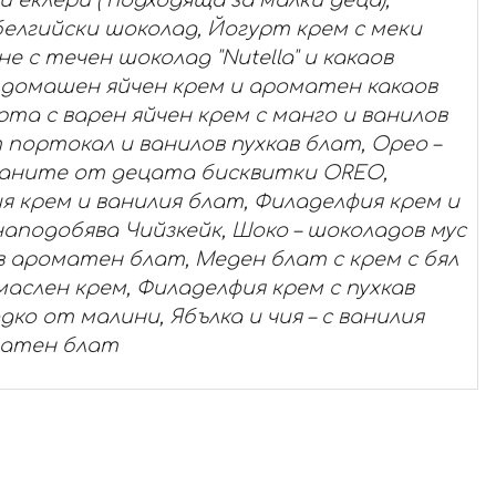
белгийски шоколад, Йогурт крем с меки
 с течен шоколад "Nutella" и какаов
 домашен яйчен крем и ароматен какаов
та с варен яйчен крем с манго и ванилов
портокал и ванилов пухкав блат, Орео –
чаните от децата бисквитки OREO,
ия крем и ванилия блат, Филаделфия крем и
 наподобява Чийзкейк, Шоко – шоколадов мус
в ароматен блат, Меден блат с крем с бял
аслен крем, Филаделфия крем с пухкав
ко от малини, Ябълка и чия – с ванилия
матен блат