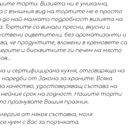
ите торти. Визията ни е уникална,
а с външния вид на тортите не е просто
па до най-малката подробност визията на
а: Тортите са винаги пресни, вкусни и
куствени оцветители, без ароматизанти и
ова, че продуктите, вложени в кремовете са
клерите и бисквитките ги печем на място
в...
а и сертифицирана кухня, отговаряща на
 наредби от Закона за храните. Всяка
а качество, удостоверяващ състава на
 нейния срок на годност. Нашите торти
оето празнувате Вашия празник.
лергия от някоя съставка, моля
 чуем с Вас за поръчката.