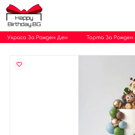
Украса За Рожден Ден
Торта За Рожден