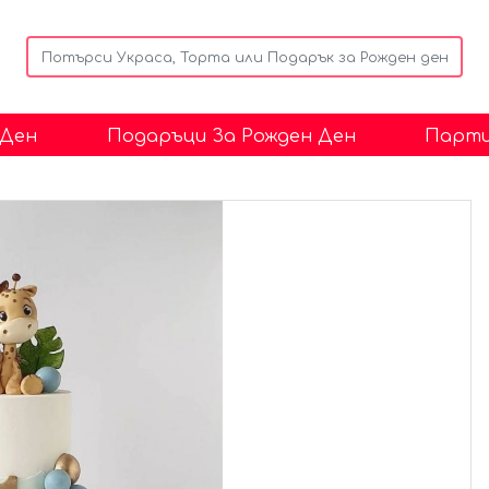
 Ден
Подаръци За Рожден Ден
Парти