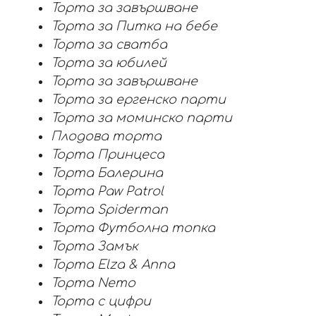
Торта за завършване
Торта за Питка на бебе
Торта за сватба
Торта за юбилей
Торта за завършване
Торта за ергенско парти
Торта за моминско парти
Плодова торта
Торта Принцеса
Торта Балерина
Торта Paw Patrol
Торта Spiderman
Торта Футболна топка
Торта Замък
Торта Elza & Anna
Торта Nemo
Торта с цифри