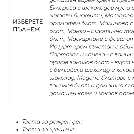
Еклерова с шоколадов мус и 
какаови бисквити, Маскарпоне
ИЗБЕРЕТЕ
ароматен блат, Малинова с
ПЪЛНЕЖ
блат, Манго – Екзотична тор
блат, Маскарпоне с фреш от 
Йогурт крем съчетан с оби
Портокал и канела – с ванил
пухкав ванилов блат – вкуса
с белгийски шоколад и какао
шоколад, Медени блатове с м
ванилов блат и домашно слад
домашен крем и какаов аро
Торта за рожден ден
Торта за кръщене