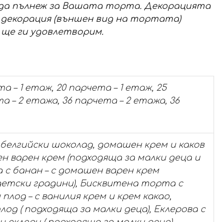
ида пълнеж за Вашата торта. Декорацията
а декорация (външен вид на тортата)
 ще ги удовлетворим.
та – 1 етаж, 20 парчета – 1 етаж, 25
а – 2 етажа, 36 парчета – 2 етажа, 36
 белгийски шоколад, домашен крем и каков
н варен крем (подходяща за малки деца и
 с банан – с домашен варен крем
 детски градини), Бисквитена торта с
плод – с ванилия крем и крем какао,
од ( подходяща за малки деца), Еклерова с
 еклери ( подходяща за малки деца),