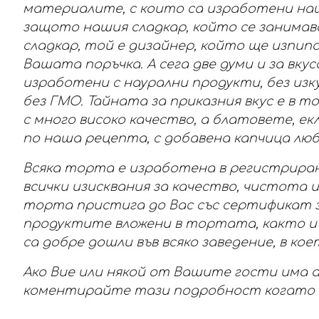
материалите, с които са изработени наш
защото нашия сладкар, който се занимав
сладкар, той е дизайнер, който ще изпи
Вашата поръчка. А сега две думи и за вкус
изработени с наурални продукти, без из
без ГМО. Тайната за приказния вкус е в т
с много високо качество, а блатовете, е
по наша рецепта, с добавена капчица любо
Всяка торта е изработена в регистриран
всички изисквания за качество, чистота и
торта пристига до Вас със сертификат з
продуктите вложени в тортата, както и
са добре дошли във всяко заведение, в к
Ако Вие или някой от Вашите гости има а
коментирайте тази подробност когато се