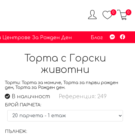
0
0
 Центрове За Рожден Ден
Блог
Торта с Горски
животни
Торти:
Торта за момиче, Торта за първи рожден
ден, Торта за Рожден ден.
В наличност
Референция: 249
БРОЙ ПАРЧЕТА:
ПЪЛНЕЖ: