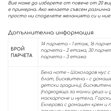
Вие може да изберете от повече от 20 в
е примерна. Ако желаете съвсем различн
просто ни споделете желанията си и ние
Допълнителна информация
14 парчета – 1 етаж, 16 парче
БРОЙ
парчета – 2 етажа, 30 парчет
ПАРЧЕТА
парчета – 3 етажа
Бела ноте – Шоколадов мус с
блат, Бисквитена – с домаше
детски градини), Бисквитена
(подходяща за малки деца и
маскарпоне и нутела, Горски 
Еклерова с домашен крем и пл
домашен варен крем и пресни