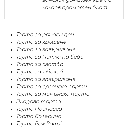
ванилия домашен крем и
какаов ароматен блат
Торта за рожден ден
Торта за кръщене
Торта за завършване
Торта за Питка на бебе
Торта за сватба
Торта за юбилей
Торта за завършване
Торта за ергенско парти
Торта за моминско парти
Плодова торта
Торта Принцеса
Торта Балерина
Торта Paw Patrol