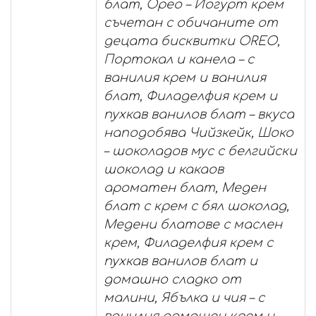
блат, Орео – Йогурт крем
съчетан с обичаните от
децата бисквитки OREO,
Портокал и канела – с
ванилия крем и ванилия
блат, Филаделфия крем и
пухкав ванилов блат – вкуса
наподобява Чийзкейк, Шоко
– шоколадов мус с белгийски
шоколад и какаов
ароматен блат, Меден
блат с крем с бял шоколад,
Медени блатове с маслен
крем, Филаделфия крем с
пухкав ванилов блат и
домашно сладко от
малини, Ябълка и чия – с