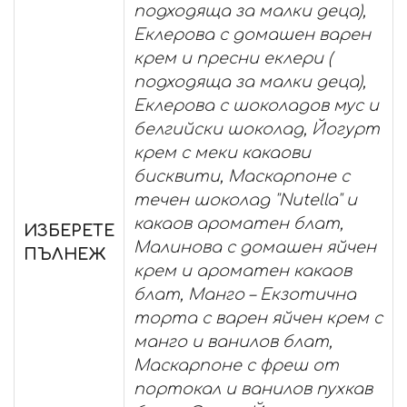
подходяща за малки деца),
Еклерова с домашен варен
крем и пресни еклери (
подходяща за малки деца),
Еклерова с шоколадов мус и
белгийски шоколад, Йогурт
крем с меки какаови
бисквити, Маскарпоне с
течен шоколад "Nutella" и
какаов ароматен блат,
ИЗБЕРЕТЕ
Малинова с домашен яйчен
ПЪЛНЕЖ
крем и ароматен какаов
блат, Манго – Екзотична
торта с варен яйчен крем с
манго и ванилов блат,
Маскарпоне с фреш от
портокал и ванилов пухкав