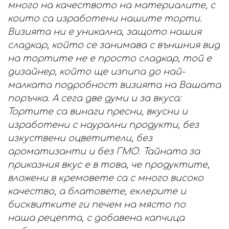
много на качеството на материалите, с
които са изработени нашите торти.
Визията ни е уникална, защото нашия
сладкар, който се занимава с външния вид
на тортите не е просто сладкар, той е
дизайнер, който ще изпипа до най-
малката подробност визията на Вашата
поръчка. А сега две думи и за вкуса:
Тортите са винаги пресни, вкусни и
изработени с наурални продукти, без
изкуствени оцветители, без
ароматизанти и без ГМО. Тайната за
приказния вкус е в това, че продуктите,
вложени в кремовете са с много високо
качество, а блатовете, еклерите и
бисквитките ги печем на място по
наша рецепта, с добавена капчица